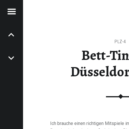
Menu
VATE
Post
KDATES
navigation
PLZ-4
Bett-Tin
Düsseldor
Ich brauche einen richtigen Mitspiele i