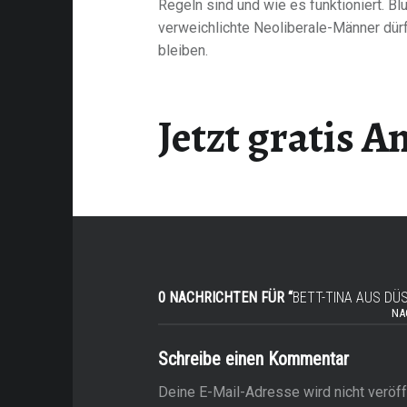
Regeln sind und wie es funktioniert. Bl
verweichlichte Neoliberale-Männer dür
bleiben.
Jetzt gratis 
0 NACHRICHTEN FÜR “
BETT-TINA AUS DÜ
NA
Schreibe einen Kommentar
s
Deine E-Mail-Adresse wird nicht veröffe