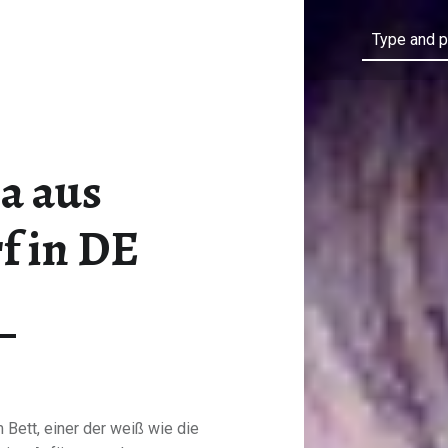
Search
a aus
f in DE
m Bett, einer der weiß wie die